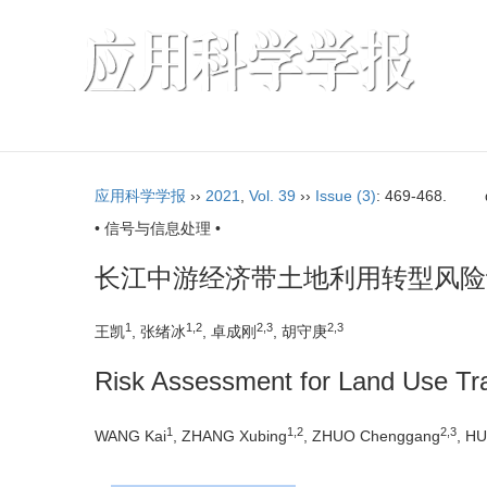
应用科学学报
››
2021
,
Vol. 39
››
Issue (3)
: 469-468.
• 信号与信息处理 •
长江中游经济带土地利用转型风险
1
1,2
2,3
2,3
王凯
, 张绪冰
, 卓成刚
, 胡守庚
Risk Assessment for Land Use Tran
1
1,2
2,3
WANG Kai
, ZHANG Xubing
, ZHUO Chenggang
, H