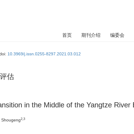
首页
期刊介绍
编委会
doi:
10.3969/j.issn.0255-8297.2021.03.012
评估
sition in the Middle of the Yangtze River
2,3
U Shougeng