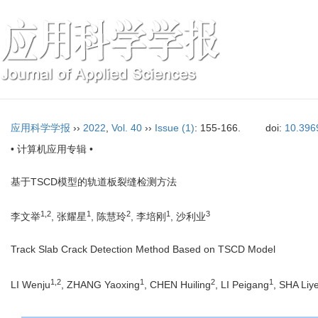
应用科学学报
››
2022
,
Vol. 40
››
Issue (1)
: 155-166.
doi:
10.396
• 计算机应用专辑 •
基于TSCD模型的轨道板裂缝检测方法
1,2
1
2
1
3
李文举
, 张耀星
, 陈慧玲
, 李培刚
, 沙利业
Track Slab Crack Detection Method Based on TSCD Model
1,2
1
2
1
LI Wenju
, ZHANG Yaoxing
, CHEN Huiling
, LI Peigang
, SHA Liy