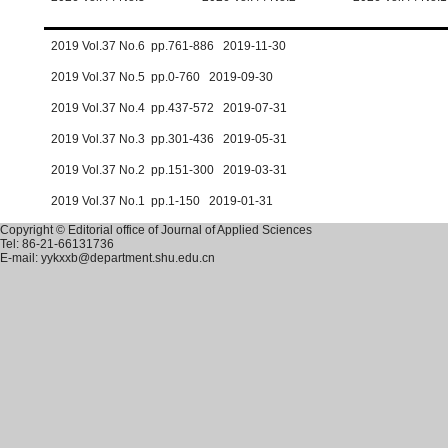
2019 Vol.37 No.6 pp.761-886 2019-11-30
2019 Vol.37 No.5 pp.0-760 2019-09-30
2019 Vol.37 No.4 pp.437-572 2019-07-31
2019 Vol.37 No.3 pp.301-436 2019-05-31
2019 Vol.37 No.2 pp.151-300 2019-03-31
2019 Vol.37 No.1 pp.1-150 2019-01-31
Copyright © Editorial office of Journal of Applied Sciences
Tel: 86-21-66131736
E-mail: yykxxb@department.shu.edu.cn