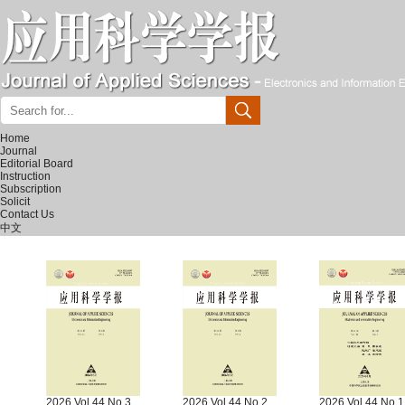
Home
Journal
Editorial Board
Instruction
Subscription
Solicit
Contact Us
中文
2026 Vol.44 No.3
2026 Vol.44 No.2
2026 Vol.44 No.1